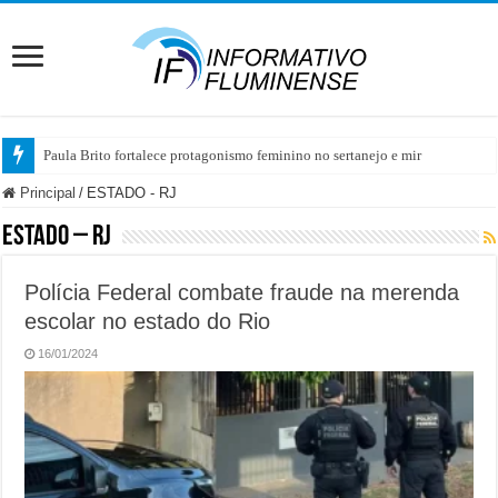
Paula Brito fortalece protagonismo feminino no sertanejo e mira em projeto audi
Principal
/
ESTADO - RJ
ESTADO – RJ
Polícia Federal combate fraude na merenda
escolar no estado do Rio
16/01/2024