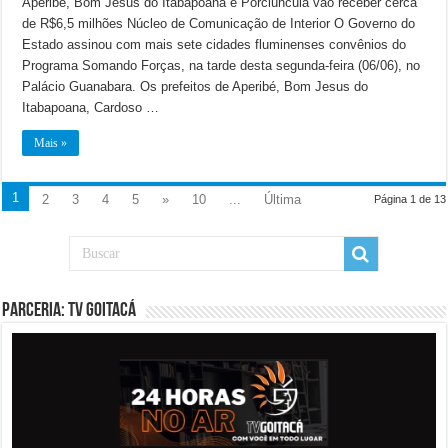
Aperibé, Bom Jesus do Itabapoana e Porciúncula vão receber cerca
de R$6,5 milhões Núcleo de Comunicação de Interior O Governo do
Estado assinou com mais sete cidades fluminenses convênios do
Programa Somando Forças, na tarde desta segunda-feira (06/06), no
Palácio Guanabara. Os prefeitos de Aperibé, Bom Jesus do
Itabapoana, Cardoso …
Mais »
1
2
3
4
5
»
10
...
Última
Página 1 de 13
PARCERIA: TV GOITACÁ