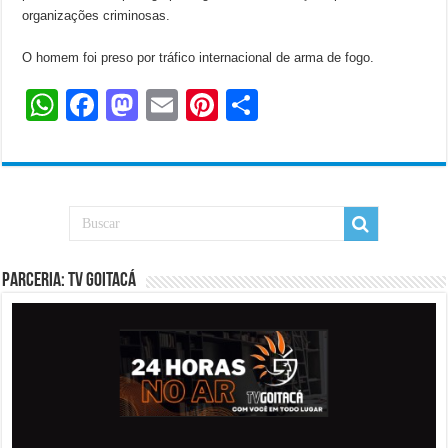
organizações criminosas.
O homem foi preso por tráfico internacional de arma de fogo.
W
F
M
E
Pi
S
h
a
a
m
nt
h
at
c
st
ail
er
ar
s
e
o
e
e
A
b
d
st
p
o
o
PARCERIA: TV GOITACÁ
p
o
n
k